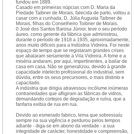
fundou em 1889.
Casado em primeiras núpcias com D. Maria da
Piedade Taibner de Morais, falecida de parto, voltou a
casar com a cunhada, D. Júlia Augusta Taibner de
Morais, filhas do Conselheiro Toibner de Morais.
0 José dos Santos Barosa Júnior, teve o seu período
áureo, como gerente da fábrica que administrou,
durante o período de 1918 a 1935, aproximadamente,
anos muito difíceis para a Indústria Vidreira. Foi neste
espaço de tempo que se registaram grandes crises
que abalaram seriamente a Vila Vidreira. A fome e a
miséria andaram, por aqui, impertinentes, a bailar de
casa em casa. Não se generalizou, devido à grande
capacidade intelecto profissional do industrial, sem
dúvida, entre os seus precursores, o mais distinto e
capacitado.
A indústria que dirigia atravessou incólume inúmeras
contrariedades que afligiram as fábricas de vidros,
demandando cortejos de degradação e ruína, que a
fanfarra exibia de rua em rua.
Devido ao esmerado fabrico, lema que sobressaíu
sempre na sua vigência e perdurou pelos tempos
adiante - diga-se em abono da verdade - a sua
integridade de carácter, honestidade e compreensão,