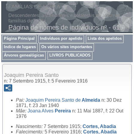
FAMÍLIAS DE LEIRIA
Descendentes, ascendentes e colaterais de algumas
famiílias de Leiria
Página de nomes de indivíduos nº - 615
Página Principal
Indivíduos por apelido
Lista dos apelidos
Indice de lugares
Os vários sites importantes
Árvores genealógicas
LIVROS PUBLICADOS
Joaquim Pereira Santo
n: 7 Setembro 1915, f: 5 Fevereiro 1916
Pai:
Joaquim Pereira Santo de
Almeida
n: 30 Dez
1871, f: 23 Jan 1940
Mãe:
Joana Alves
Pereira
n: 11 Mai 1887, f: 22 Out
1976
Nascimento:
7 Setembro 1915;
Cortes, Abadia
Falecimento:
5 Fevereiro 1916;
Cortes, Abadia