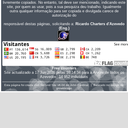
livremente copiados. No entanto, tal deve ser mencionado, indicando este
site, por quem as usar, pois a sua pesquiza deu trabalho. Igualmente
outra qualquer informação para ser copiada e divulgada carece de
autorização do
responsável destas páginas, solicitando a:
Ricardo Charters d'Azevedo
(Eng.)
Free counters
Site actualizado a 17 Jun 2026 pelas 16:14:34 para a Arvore de todos os
Azevedos; 14 952 indivíduos
Esta página foi criada com
Second Site
v8.04 de
John Cardinal
. | Baseado no design de
growldesign