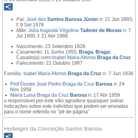
Pai:
José dos
Santos Barosa Júnior
n: 21 Jan 1893,
f: 9 Set 1978
Mãe:
Júlia Augusta Virgolino
Taibner de Morais
n: 7
Jul 1900, f: 21 Abr 1988
Nascimento:
23 Setembro 1928
Casamento:
11 Junho 1955;
Braga, Braga
;
Casado(a) com=
Isabel Maria Afonso
Braga da Cruz
Falecimento:
21 Outubro 1987
Familia:
Isabel Maria Afonso
Braga da Cruz
n: 7 Jan 1936
Prof Doutor
José Pedro Braga da Cruz
Barosa
n: 24
Nov 1956
Maria Luisa Braga da Cruz
Barosa
n: 17 Abr 1959
o responsável por este sítio agradece quaisquer outras
indicações sobre este indivíduo que podem ser enviadas
para o nome referido no "pé de página"
Hedwiges da Conceição Santos Barosa