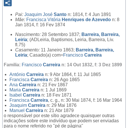
Pai:
Joaquim José
Santo
n: 1814, f: 4 Jun 1891
Mãe:
Francisca Vitória
Henriques de Azevedo
n: 8
Jan 1814, f: 16 Fev 1874
Nascimento:
28 Setembro 1837;
Barreira, Barreira,
Leiria
; (ADLeiria, Baptismos, Leiria, Barreira, Liv.
fl.75)
Casamento:
11 Janeiro 1863;
Barreira, Barreira,
Leiria
; Casado(a) com=
Francisco
Carreira
Familia:
Francisco
Carreira
n: 14 Out 1832, f: 3 Dez 1899
António
Carreira
n: 9 Abr 1864, f: 11 Jul 1865
Francisca
Carreira
n: 26 Ago 1865
Ana
Carreira
n: 21 Fev 1867
Maria
Carreira
n: 1 Jul 1869
Isabel
Carreira
n: 18 Fev 1871
Francisca
Carreira
, c. g., n: 30 Mai 1874, f: 16 Mar 1964
Joaquim
Carreira
n: 29 Mai 1876
Manuel
Carreira
n: 21 Abr 1879
o responsável por este sítio agradece quaisquer outras
indicações sobre este indivíduo que podem ser enviadas
para o nome referido no "pé de página"