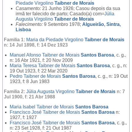
Piedade Virgolino
Taibner de Morais
Casamento:
21 Junho 1926; Casou depois da sua
irmã ter falecido de parto; Casado(a) com=
Júlia
Augusta Virgolino
Taibner de Morais
Falecimento:
9 Setembro 1978;
Algueirão, Sintra,
Lisboa
Familia 1:
Maria da Piedade Virgolino
Taibner de Morais
n: 14 Jul 1898, f: 14 Dez 1923
Manuel Afonso Taibner de Morais
Santos Barosa
, c. g.,
n: 16 Abr 1921, f: 20 Nov 2009
Maria Teresa Taibner de Morais
Santos Barosa
, c. g., n:
19 Out 1923, f: 22 Mar 2020
Pedro Taibner de Morais
Santos Barosa
, c. g., n: 19 Out
1923, f: 8 Jun 1983
Familia 2:
Júlia Augusta Virgolino
Taibner de Morais
n: 7
Jul 1900, f: 21 Abr 1988
Maria Isabel Taibner de Morais
Santos Barosa
Francisco José Taibner de Morais
Santos Barosa
n:
1927, f: 1927
Francisco José Taibner de Morais
Santos Barosa
, c. g.,
n: 23 Set 1928, f: 21 Out 1987