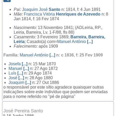
Pai:
Joaquim José
Santo
n: 1814, f: 4 Jun 1891
Mãe:
Francisca Vitória
Henriques de Azevedo
n: 8
Jan 1814, f: 16 Fev 1874
Nascimento:
13 Novembro 1841; (ADLeiria, RP.,
Leiria, Barreira, Lv. 1-F/88, fls 88)
Casamento:
3 Fevereiro 1869;
Barreira, Barreira,
Leiria
; Casado(a) com=
Manuel António
[...]
Falecimento:
após 1909
Familia:
Manuel António
[...]
n: c 1836, f: 25 Fev 1909
Josefa
[...]
n: 15 Mar 1870
Manuel
[...]
n: 27 Ago 1872
Luís
[...]
n: 29 Ago 1874
José
[...]
n: 28 Ago 1880
Joaquim
[...]
n: 27 Out 1886
o responsável por este sítio agradece quaisquer outras
indicações sobre este indivíduo que podem ser enviadas
para o nome referido no "pé de página"
José Pereira Santo
f: 16 Junho 1986