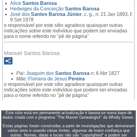
Alice
Santos Barosa
Hedwiges da Conceição
Santos Barosa
José dos
Santos Barosa Júnior
, c. g., n: 21 Jan 1893, f:
9 Set 1978
o responsável por este sítio agradece quaisquer outras
indicações sobre este indivíduo que podem ser enviadas
para o nome referido no "pé de página"
Manuel Santos Barosa
Pai:
Joaquim dos
Santos Barosa
n: 6 Abr 1827
Mãe:
Floriana de Jesus
Pereira
o responsável por este sítio agradece quaisquer outras
indicações sobre este indivíduo que podem ser enviadas
para o nome referido no "pé de página"
Este sítio está em permanente actualização é baseia-se numa base de
dados criada com o programa "The Master Genealogist" da Wholly Genes.
Estas páginas foram construidas a partir de investigações que demoraram
vários anos e usando várias fontes, algumas de maior confiança que
outras. Nomes, datas e locais não são "copyrighted" e podem ser