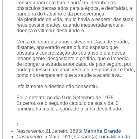
conseguiram com brio e audácia, derrubar os
obstáculos demasiados para a época, e desfraldar, a
bandeira do trabalho e da perseverança.
Na plenitude da vida, muito havia a esperar das suas
reais possibilidades, quando inesperadamente a
doença o vitimou, destruindo-o.
Cerca de quarenta anos esteve no Casa de Saúde,
distante, apavorado entre o fumo espesso que
obstruía a concretização do seu anseio e a névoa
intransigente, desgastante e pérfida, que o impedia
de lobrigar a estrada arborizada, de piso seguro, por
onde pudesse caminhar, resoluto, responsável e forte,
como nos tempos em que a saúde a acariciava.
Infelizmente o destino não consentiu.
Foi a enterrar no dia 9 de Setembro de 1978.
Encerrou-se o segundo capitulo da sua vida. 0
primeiro há muito a saudade o tinha desfolhado.
1
Nascimento:
21 Janeiro 1893;
Marinha Grande
Casamento:
5 Maio 1920; Casado(a) com=
Maria da