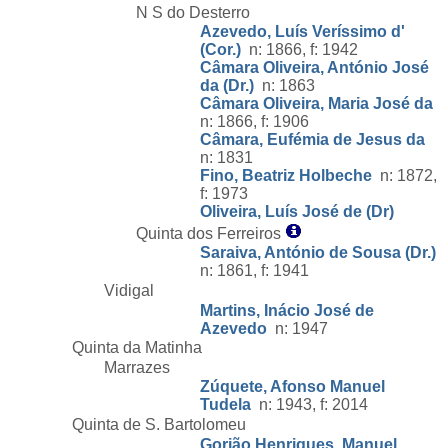
N S do Desterro
Azevedo, Luís Veríssimo d'
(Cor.)
n: 1866, f: 1942
Câmara Oliveira, António José
da (Dr.)
n: 1863
Câmara Oliveira, Maria José da
n: 1866, f: 1906
Câmara, Eufémia de Jesus da
n: 1831
Fino, Beatriz Holbeche
n: 1872,
f: 1973
Oliveira, Luís José de (Dr)
Quinta dos Ferreiros
Saraiva, António de Sousa (Dr.)
n: 1861, f: 1941
Vidigal
Martins, Inácio José de
Azevedo
n: 1947
Quinta da Matinha
Marrazes
Zúquete, Afonso Manuel
Tudela
n: 1943, f: 2014
Quinta de S. Bartolomeu
Gorjão Henriques, Manuel