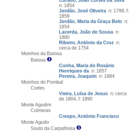
Curado, João Cortês da Silva
n: 1854
Jordão, José Oliveira
n: 1799, f:
1859
Jordão, Maria da Graça Belo
n:
1854
Lacerda, João de Sousa
n:
1880
Ribeiro, António da Cruz
n:
cerca de 1754
Moinhos da Barosa
Barosa
Cunha, Maria do Rosário
Henriques da
n: 1857
Pereira, Joaquim
n: 1884
Moinhos do Pombal
Cortes
Vieira, Luísa de Jesus
n: cerca
de 1804, f: 1890
Monte Agodim
Colmeias
Crespo, António Francisco
Monte Agudo
Souto da Carpalhosa