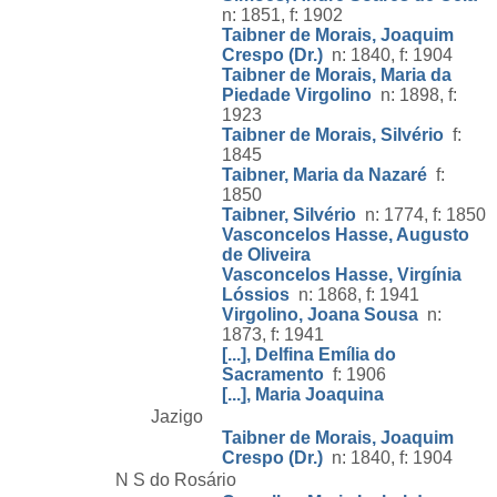
n: 1851, f: 1902
Taibner de Morais, Joaquim
Crespo (Dr.)
n: 1840, f: 1904
Taibner de Morais, Maria da
Piedade Virgolino
n: 1898, f:
1923
Taibner de Morais, Silvério
f:
1845
Taibner, Maria da Nazaré
f:
1850
Taibner, Silvério
n: 1774, f: 1850
Vasconcelos Hasse, Augusto
de Oliveira
Vasconcelos Hasse, Virgínia
Lóssios
n: 1868, f: 1941
Virgolino, Joana Sousa
n:
1873, f: 1941
[...], Delfina Emília do
Sacramento
f: 1906
[...], Maria Joaquina
Jazigo
Taibner de Morais, Joaquim
Crespo (Dr.)
n: 1840, f: 1904
N S do Rosário