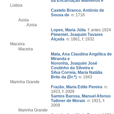
da Encarnação Malheiros e
Lisboa
Castelo Branco, António de
Sousa de
n: 1716
Azoia
Azoia
Lopes, Maria Júlia
f: antes 1924
Pimentel, Joaquim Tavares
Alçada
n: 1861, f: 1932
Maceira
Maceira
Mata, Ana Claudina Angélica de
Miranda e
Noronha, Joaquim José
Coutinho da Silveira e
Silva Correia, Maria Natália
Brito da (Dr.ª)
n: 1943
Marinha Grande
Frazão, Maria Edite Pereira
n:
1923, f: 2009
Santos Barosa, Manuel Afonso
Taibner de Morais
n: 1921, f:
2009
Marinha Grande