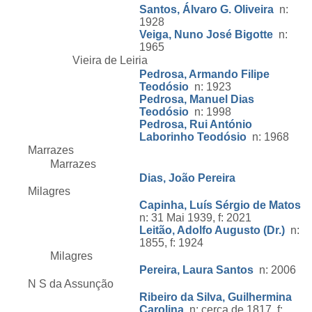
Santos, Álvaro G. Oliveira
n:
1928
Veiga, Nuno José Bigotte
n:
1965
Vieira de Leiria
Pedrosa, Armando Filipe
Teodósio
n: 1923
Pedrosa, Manuel Dias
Teodósio
n: 1998
Pedrosa, Rui António
Laborinho Teodósio
n: 1968
Marrazes
Marrazes
Dias, João Pereira
Milagres
Capinha, Luís Sérgio de Matos
n: 31 Mai 1939, f: 2021
Leitão, Adolfo Augusto (Dr.)
n:
1855, f: 1924
Milagres
Pereira, Laura Santos
n: 2006
N S da Assunção
Ribeiro da Silva, Guilhermina
Carolina
n: cerca de 1817, f: