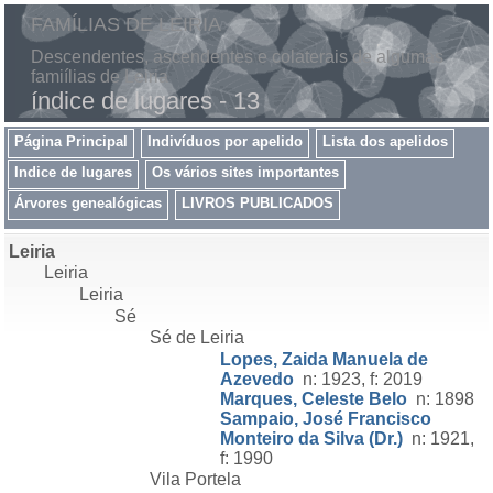
FAMÍLIAS DE LEIRIA
Descendentes, ascendentes e colaterais de algumas
famiílias de Leiria
índice de lugares - 13
Página Principal
Indivíduos por apelido
Lista dos apelidos
Indice de lugares
Os vários sites importantes
Árvores genealógicas
LIVROS PUBLICADOS
Leiria
Leiria
Leiria
Sé
Sé de Leiria
Lopes, Zaida Manuela de
Azevedo
n: 1923, f: 2019
Marques, Celeste Belo
n: 1898
Sampaio, José Francisco
Monteiro da Silva (Dr.)
n: 1921,
f: 1990
Vila Portela