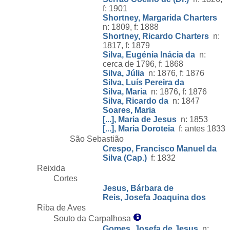
f: 1901
Shortney, Margarida Charters
n: 1809, f: 1888
Shortney, Ricardo Charters
n:
1817, f: 1879
Silva, Eugénia Inácia da
n:
cerca de 1796, f: 1868
Silva, Júlia
n: 1876, f: 1876
Silva, Luís Pereira da
Silva, Maria
n: 1876, f: 1876
Silva, Ricardo da
n: 1847
Soares, Maria
[...], Maria de Jesus
n: 1853
[...], Maria Doroteia
f: antes 1833
São Sebastião
Crespo, Francisco Manuel da
Silva (Cap.)
f: 1832
Reixida
Cortes
Jesus, Bárbara de
Reis, Josefa Joaquina dos
Riba de Aves
Souto da Carpalhosa
Gomes, Josefa de Jesus
n: