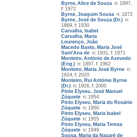
Byrne, Alice de Souza
n: 1897,
f: 1972
Byrne, Joaquim Sousa
n: 1872
Byrne, José de Souza (Dr.)
n:
1869, f: 1930
Carvalha, Isabel
Carvalha, Maria
Lourenço, João
Macedo Basto, Maria José
Sant'Ana de
n: 1931, f: 1971
Monteiro, António de Azevedo
(Eng.)
n: 1897, f: 1962
Monteiro, Maria José Byrne
n:
1924, f: 2020
Monteiro, Rui António Byrne
(Dr.)
n: 1926, f: 2000
Pinto Elyseu, José Manuel
Zúquete
n: 1954
Pinto Elyseu, Maria do Rosário
Zúquete
n: 1950
Pinto Elyseu, Maria Isabel
Zúquete
n: 1955
Pinto Elyseu, Maria Teresa
Zúquete
n: 1949
Sousa, Maria da Nazaré de