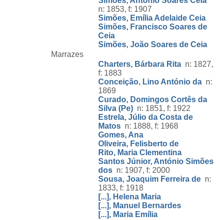
Simões, António Soares Ceia
n: 1853, f: 1907
Simões, Emília Adelaide Ceia
Simões, Francisco Soares de
Ceia
Simões, João Soares de Ceia
Marrazes
Charters, Bárbara Rita
n: 1827,
f: 1883
Conceição, Lino António da
n:
1869
Curado, Domingos Cortês da
Silva (Pe)
n: 1851, f: 1922
Estrela, Júlio da Costa de
Matos
n: 1888, f: 1968
Gomes, Ana
Oliveira, Felisberto de
Rito, Maria Clementina
Santos Júnior, António Simões
dos
n: 1907, f: 2000
Sousa, Joaquim Ferreira de
n:
1833, f: 1918
[...], Helena Maria
[...], Manuel Bernardes
[...], Maria Emília