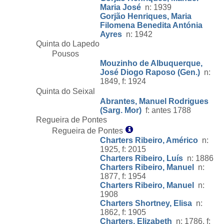
Maria José
n: 1939
Gorjão Henriques, Maria
Filomena Benedita Antónia
Ayres
n: 1942
Quinta do Lapedo
Pousos
Mouzinho de Albuquerque,
José Diogo Raposo (Gen.)
n:
1849, f: 1924
Quinta do Seixal
Abrantes, Manuel Rodrigues
(Sarg. Mor)
f: antes 1788
Regueira de Pontes
Regueira de Pontes
Charters Ribeiro, Américo
n:
1925, f: 2015
Charters Ribeiro, Luís
n: 1886
Charters Ribeiro, Manuel
n:
1877, f: 1954
Charters Ribeiro, Manuel
n:
1908
Charters Shortney, Elisa
n:
1862, f: 1905
Charters, Elizabeth
n: 1786, f: