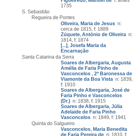
Figueiredo, Manuel de
f: antes
1735
S. Sebastião
Regueira de Pontes
Oliveira, Maria de Jesus
n:
cerca de 1815, f: 1889
Zúquete, António de Oliveira
n:
1814, f: 1874
[...], Josefa Maria da
Encarnação
Santa Catarina da Serra
Soares de Albergaria, Augusta
Amélia de Faria Pinho de
Vasconcelos , 2ª Baronessa de
Viamonte da Boa Vista
n: 1839,
f: 1910
Soares de Albergaria, José de
Faria Pinho e Vasconcelos
(Dr.)
n: 1838, f: 1915
Soares de Albergaria, Júlia
Adelaide de Faria Pinho
Vasconcelos
n: 1849, f: 1941
Quinta do Salgueiro
Vasconcelos, Maria Benedita
de Faria Pereira de
n: 1810, f: