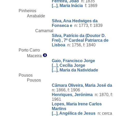
Ferreira, João
n: 1835
[...], Maria Inácia
f: 1869
Pinheiros
Arrabalde
Silva, Ana Hedwiges da
Fonseca e
n: 1773, f: 1839
Camarnal
Silva, Patrício da (Doutor D.
Frei) , 7º Cardeal Patriarca de
Lisboa
n: 1756, f: 1840
Porto Carro
Maceira
Gaio, Francisco Jorge
[...], Cecília Jorge
[...], Maria da Natividade
Pousos
Pousos
Câmara Oliveira, Maria José da
n: 1866, f: 1906
Henriques, Jerónima
n: 1870, f:
1961
Lopes, Maria Irene Carlos
Martins
[...], Angélica de Jesus
n: cerca