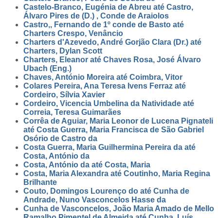
Castelo-Branco, Eugénia de Abreu até Castro,
Álvaro Pires de (D.) , Conde de Araiolos
Castro,, Fernando de 1º conde de Basto até
Charters Crespo, Venâncio
Charters d'Azevedo, André Gorjão Clara (Dr.) até
Charters, Dylan Scott
Charters, Eleanor até Chaves Rosa, José Álvaro
Ubach (Eng.)
Chaves, António Moreira até Coimbra, Vitor
Colares Pereira, Ana Teresa Ivens Ferraz até
Cordeiro, Sílvia Xavier
Cordeiro, Vicencia Umbelina da Natividade até
Correia, Teresa Guimarães
Corrêa de Aguiar, Maria Leonor de Lucena Pignateli
até Costa Guerra, Maria Francisca de São Gabriel
Osório de Castro da
Costa Guerra, Maria Guilhermina Pereira da até
Costa, António da
Costa, António da até Costa, Maria
Costa, Maria Alexandra até Coutinho, Maria Regina
Brilhante
Couto, Domingos Lourenço do até Cunha de
Andrade, Nuno Vasconcelos Hasse da
Cunha de Vasconcelos, João Maria Amado de Mello
Ramalho Pimentel de Almeida até Cunha, Luís