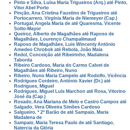
Pinto e Silva, Luísa Maria Trigueiros (Arq.) até Pinto,
Vitor Abel Porto
Pinção, Ana Cristina Faustino de Trigueiros até
Portocarrero, Virgínia Maria de Niemeyer (Cap.)
Portugal, Angela Maria de até Quaresma, Vicente
Sotto-Mayor
Queiroz, Alberto de Magalhães até Raposo de
Magalhães, Lourenço Champalimaud
Raposo de Magalhães, Luis Wincenty António
Amedeo Chrobok até Rebola, João Maia
Redol, Conceição até Ribeirinho, Madalena
Taborda
Ribeiro Cardoso, Maria do Carmo Calvet de
Magalhães até Ribeiro, Nuno
Ribeiro, Nuno Maria Campelo até Rodolfo, Vicência
Rodrigues Cordeiro, António Xavier (Dr.) até
Rodrigues, Miguel
Rodrigues, Miguel Luís Marchon até Rosa, Vitorino
José da (Cap.)
Rosado, Ana Mariana de Melo e Castro Campos até
Salgado, Vera Oliveira Simões Cardoso
Salgueiro, * 2º Barão de até Sampaio, Maria
Madalena de
Sampaio, Maria Teresa Paulo de até Santiago,
Natercia da Glória