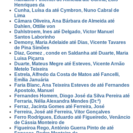
Henriques da
Cunha, Luísa da até Cymbron, Nuno Cabral de
Lima
Câmara Oliveira, Ana Bárbara de Almeida até
Dahlen, Ottilie von
Dahlstroem, Ines até Delgado, Victor Manuel
Santos Laborinho
Demony, Maria Adelaide até Dias, Vicente Tavares
de Pina Simões
Diaz, Gomez , conde en Saldanha até Duarte, Maria
Luisa Piçarra
Duarte, Mateus Megre até Esteves, Vicente Arnão
Metelo Teixeira
Estrela, Alfredo da Costa de Matos até Fancelli,
Emília Januária
Faria Blanc, Ana Teixeira Esteves de até Fernandes
Apostolo, Manuel
Fernandes Homem, Diogo José da Silva Pereira até
Ferraria, Nélia Alexandra Mendes (Dr.ª)
Ferraz, Jacinta Gomes até Ferreira, José
Ferreira, José até Ferreira, Vitor Gonçalves
Ferro Rodrigues, Eduardo até Figueiredo, Venâncio
de Cássia Monteiro de
Figueiroa Rego, António Guerra Pinto de até