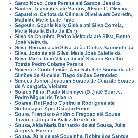
Santo Novo, José Pereira até Santos, Jessica
Santos, Joana dos até Santos, Álvaro G. Oliveira
Sapateiro, Carlota da Câmara Oliveira até Secrétin,
Mathilde Marie Leite Pinto
Segouin, Sophie Nelly Gisèle até Silva Correia,
Maria Natália Brito da (Dr.ª)
Silva de Coimbra, Pedro Vieira da até Silva, Bento
José Vieira da
Silva, Bernarda até Silva, João Carlos Sarmento da
Silva, João da até Silva, Maria José Balette da
Silva, Maria José Vilaça da até Silveira Botelho,
Tomás Pedro Colares Pereira
Silveira e Couto Leitão, Ana Isabel de Sousa da até
Simões de Almeida, Tiago de Zea Bermúdez
Simões Junior, Joaquim Soares de Ceia até Soares
de Albergaria, Violante
Soares Filho, Paulo Niemeyer (Dr.) até Soares,
Pedro Miguel de Teixeira
Soares, Rui Pedro Confraria Rodrigues até
Sottomayor, Ápio Cláudio Freire
Soure, Francisco António Fragoso até Sousa
Tavares, Jorge de Avilez Juzarte de
Sousa, Alda Maria Bernardo de até Sousa, Julia
Augusta Barros
Sousa, Júlia de até Sousinha, Robim dos Santos