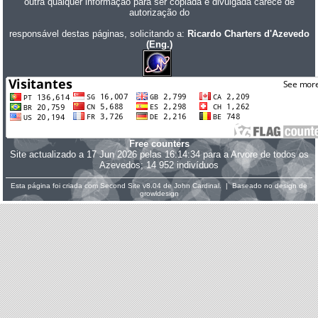
outra qualquer informação para ser copiada e divulgada carece de
autorização do
responsável destas páginas, solicitando a:
Ricardo Charters d'Azevedo
(Eng.)
Free counters
Site actualizado a 17 Jun 2026 pelas 16:14:34 para a Arvore de todos os
Azevedos; 14 952 indivíduos
Esta página foi criada com
Second Site
v8.04 de
John Cardinal
. | Baseado no design de
growldesign