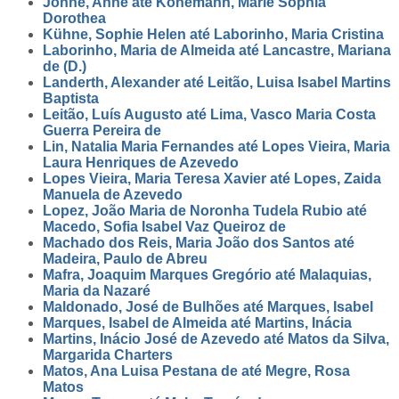
Jonne, Anne até Könemann, Marie Sophia
Dorothea
Kühne, Sophie Helen até Laborinho, Maria Cristina
Laborinho, Maria de Almeida até Lancastre, Mariana
de (D.)
Landerth, Alexander até Leitão, Luisa Isabel Martins
Baptista
Leitão, Luís Augusto até Lima, Vasco Maria Costa
Guerra Pereira de
Lin, Natalia Maria Fernandes até Lopes Vieira, Maria
Laura Henriques de Azevedo
Lopes Vieira, Maria Teresa Xavier até Lopes, Zaida
Manuela de Azevedo
Lopez, João Maria de Noronha Tudela Rubio até
Macedo, Sofia Isabel Vaz Queiroz de
Machado dos Reis, Maria João dos Santos até
Madeira, Paulo de Abreu
Mafra, Joaquim Marques Gregório até Malaquias,
Maria da Nazaré
Maldonado, José de Bulhões até Marques, Isabel
Marques, Isabel de Almeida até Martins, Inácia
Martins, Inácio José de Azevedo até Matos da Silva,
Margarida Charters
Matos, Ana Luisa Pestana de até Megre, Rosa
Matos