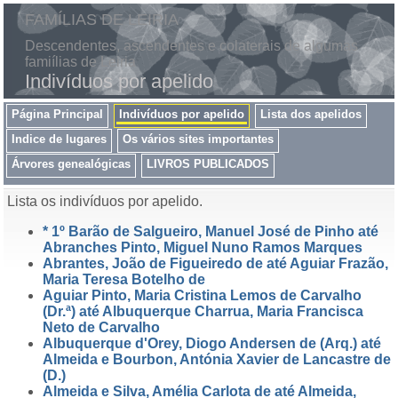
FAMÍLIAS DE LEIRIA
Descendentes, ascendentes e colaterais de algumas
famiílias de Leiria
Indivíduos por apelido
Página Principal
Indivíduos por apelido
Lista dos apelidos
Indice de lugares
Os vários sites importantes
Árvores genealógicas
LIVROS PUBLICADOS
Lista os indivíduos por apelido.
* 1º Barão de Salgueiro, Manuel José de Pinho até
Abranches Pinto, Miguel Nuno Ramos Marques
Abrantes, João de Figueiredo de até Aguiar Frazão,
Maria Teresa Botelho de
Aguiar Pinto, Maria Cristina Lemos de Carvalho
(Dr.ª) até Albuquerque Charrua, Maria Francisca
Neto de Carvalho
Albuquerque d'Orey, Diogo Andersen de (Arq.) até
Almeida e Bourbon, Antónia Xavier de Lancastre de
(D.)
Almeida e Silva, Amélia Carlota de até Almeida,