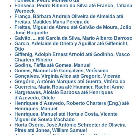
Fonseca, Pedro Monteiro da
Fonseca, Pedro Ribeiro da Silva até Franco, Tatiana
Werneck
França, Bárbara Andreia Oliveira de Almeida até
Freitas, Matildes Maria Pereira de
Freitas, Miguel de Abreu até Galvão de Moura, João
José Roquette
Galvão, ... até Garcia da Silva, Mario Alberto Barroso
Garcia, Adelaide de Orieta y Aguillar até Giffenicht,
Otto
Giffenig, Adolph Ernest Arnold até Godinho, Vasco
Charters Ribeiro
Godins, Fáfila até Gomes, Manuel
Gomes, Manuel até Gonçalves, Veríssimo
Gonçalves, Virginia Alice até Gregorio, Vicente
Gregório, António Marques até Guerra, Vitória da
Guerreira, Maria Rosa até Hammer, Rachel Anne
Hargreaves, Aloisio Barbosa até Henriques
d'Azevedo, Odete
Henriques d'Azevedo, Roberto Charters (Eng.) até
Henriques, Manuel
Henriques, Manuel até Horta e Costa, Vicente
Miguel de Sousa Machado
Horta Osório, José António Schroeter de Oliveira
Pires até Jones, William Samuel