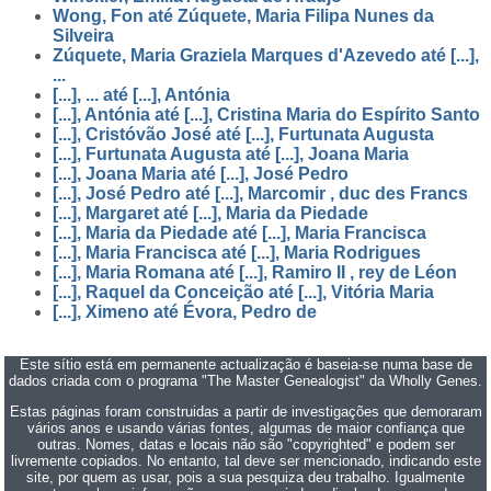
Wong, Fon até Zúquete, Maria Filipa Nunes da
Silveira
Zúquete, Maria Graziela Marques d'Azevedo até [...],
...
[...], ... até [...], Antónia
[...], Antónia até [...], Cristina Maria do Espírito Santo
[...], Cristóvão José até [...], Furtunata Augusta
[...], Furtunata Augusta até [...], Joana Maria
[...], Joana Maria até [...], José Pedro
[...], José Pedro até [...], Marcomir , duc des Francs
[...], Margaret até [...], Maria da Piedade
[...], Maria da Piedade até [...], Maria Francisca
[...], Maria Francisca até [...], Maria Rodrigues
[...], Maria Romana até [...], Ramiro II , rey de Léon
[...], Raquel da Conceição até [...], Vitória Maria
[...], Ximeno até Évora, Pedro de
Este sítio está em permanente actualização é baseia-se numa base de
dados criada com o programa "The Master Genealogist" da Wholly Genes.
Estas páginas foram construidas a partir de investigações que demoraram
vários anos e usando várias fontes, algumas de maior confiança que
outras. Nomes, datas e locais não são "copyrighted" e podem ser
livremente copiados. No entanto, tal deve ser mencionado, indicando este
site, por quem as usar, pois a sua pesquiza deu trabalho. Igualmente