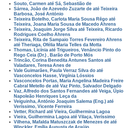
Souto, Carmen até Sá, Sebastião de
Sárrea, João de Azevedo Zuzarte de até Teixeira
Barbosa, José António
Teixeira Botelho, Carlota Maria Sousa Rêgo até
Teixeira, Joana Maria Sousa de Macedo Ahrens
Teixeira, Joaquim Jorge Silva até Teixeira, Ricardo
Rodrigues Coelho Ahrens
Teixeira, Rita de Sampaio Torres Fevereiro Ahrens
até Theriaga, Ofélia Maria Telles da Motta
Thomas, Licínia até Trigueiros, Venâncio Pinto do
Rego Ceia (Dr.) , Barão de Porto Mós
Trincão, Corina Benedita Antunes Santos até
Valadares, Teresa Anes de
Vale Guimarães, Paula Verraz Silva do até
Vasconcelos Hasse, Virgínia Lóssios
Vasconcelos Portas, Maria Angelina Madeira Freire
Cabral Metello de até Vaz Pinto, Salvador Delgado
Vaz, Alfredo dos Santos Fernandes até Veiga, Úpio
Napoleão Henriques Leça da
Veiguinha, António Joaquim Salema (Eng.) até
Veríssimo, Vicente Ferreira
Vetter, Richard até Vieira, Guilhermina Lagoa
Vieira, Guilhermina Lagoa até Vilaça, Veríssimo
Vilhena, Mafalda Matuszczak de Menezes de até
Winckler, Emília Augusta de Araújo