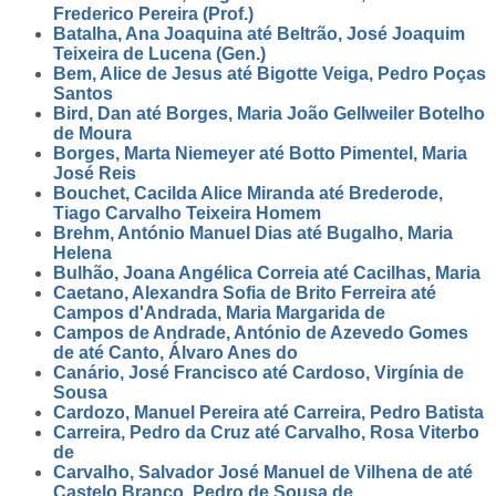
Frederico Pereira (Prof.)
Batalha, Ana Joaquina até Beltrão, José Joaquim
Teixeira de Lucena (Gen.)
Bem, Alice de Jesus até Bigotte Veiga, Pedro Poças
Santos
Bird, Dan até Borges, Maria João Gellweiler Botelho
de Moura
Borges, Marta Niemeyer até Botto Pimentel, Maria
José Reis
Bouchet, Cacilda Alice Miranda até Brederode,
Tiago Carvalho Teixeira Homem
Brehm, António Manuel Dias até Bugalho, Maria
Helena
Bulhão, Joana Angélica Correia até Cacilhas, Maria
Caetano, Alexandra Sofia de Brito Ferreira até
Campos d'Andrada, Maria Margarida de
Campos de Andrade, António de Azevedo Gomes
de até Canto, Álvaro Anes do
Canário, José Francisco até Cardoso, Virgínia de
Sousa
Cardozo, Manuel Pereira até Carreira, Pedro Batista
Carreira, Pedro da Cruz até Carvalho, Rosa Viterbo
de
Carvalho, Salvador José Manuel de Vilhena de até
Castelo Branco, Pedro de Sousa de