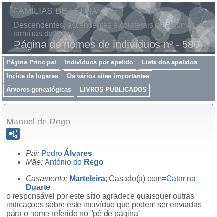
FAMÍLIAS DE LEIRIA
Descendentes, ascendentes e colaterais de algumas
famiílias de Leiria
Página de nomes de indivíduos nº - 580
Página Principal
Indivíduos por apelido
Lista dos apelidos
Indice de lugares
Os vários sites importantes
Árvores genealógicas
LIVROS PUBLICADOS
Manuel do Rego
Pai:
Pedro
Álvares
Mãe:
António do
Rego
Casamento:
Marteleira
; Casado(a) com=
Catarina
Duarte
o responsável por este sítio agradece quaisquer outras
indicações sobre este indivíduo que podem ser enviadas
para o nome referido no "pé de página"