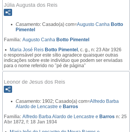
Júlia Augusta dos Reis
Casamento:
Casado(a) com=
Augusto Canha
Botto
Pimentel
Familia:
Augusto Canha
Botto Pimentel
Maria José Reis
Botto Pimentel
, c. g., n: 23 Abr 1926
o responsável por este sítio agradece quaisquer outras
indicações sobre este indivíduo que podem ser enviadas
para o nome referido no "pé de página"
Leonor de Jesus dos Reis
Casamento:
1902; Casado(a) com=
Alfredo Barba
Alardo de Lencastre e
Barros
Familia:
Alfredo Barba Alardo de Lencastre e
Barros
n: 25
Abr 1872, f: 18 Jan 1934
Maria Inês de Lencastre de Moura Barros e