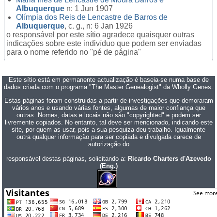
Albuquerque
n: 1 Jun 1907
Olímpia dos Reis de Lencastre de Barros de
Albuquerque
, c. g., n: 6 Jan 1926
o responsável por este sítio agradece quaisquer outras
indicações sobre este indivíduo que podem ser enviadas
para o nome referido no "pé de página"
Este sítio está em permanente actualização é baseia-se numa base de
dados criada com o programa "The Master Genealogist" da Wholly Genes.
Estas páginas foram construidas a partir de investigações que demoraram
vários anos e usando várias fontes, algumas de maior confiança que
outras. Nomes, datas e locais não são "copyrighted" e podem ser
livremente copiados. No entanto, tal deve ser mencionado, indicando este
site, por quem as usar, pois a sua pesquiza deu trabalho. Igualmente
outra qualquer informação para ser copiada e divulgada carece de
autorização do
responsável destas páginas, solicitando a:
Ricardo Charters d'Azevedo
(Eng.)