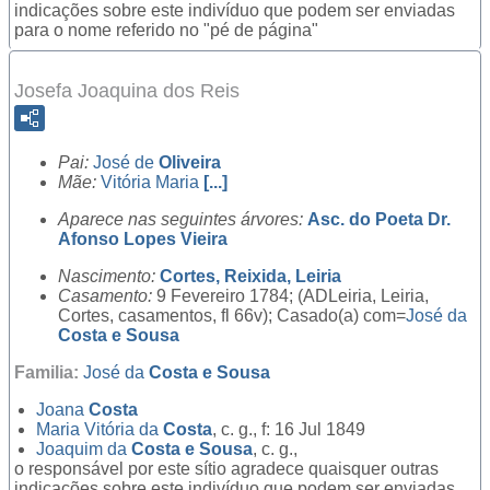
indicações sobre este indivíduo que podem ser enviadas
para o nome referido no "pé de página"
Josefa Joaquina dos Reis
Pai:
José de
Oliveira
Mãe:
Vitória Maria
[...]
Aparece nas seguintes árvores:
Asc. do Poeta Dr.
Afonso Lopes Vieira
Nascimento:
Cortes, Reixida, Leiria
Casamento:
9 Fevereiro 1784; (ADLeiria, Leiria,
Cortes, casamentos, fl 66v); Casado(a) com=
José da
Costa e Sousa
Familia:
José da
Costa e Sousa
Joana
Costa
Maria Vitória da
Costa
, c. g., f: 16 Jul 1849
Joaquim da
Costa e Sousa
, c. g.,
o responsável por este sítio agradece quaisquer outras
indicações sobre este indivíduo que podem ser enviadas