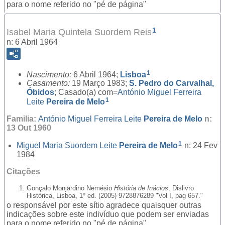
para o nome referido no "pé de página"
1
Isabel Maria Quintela Suordem Reis
n: 6 Abril 1964
1
Nascimento:
6 Abril 1964;
Lisboa
Casamento:
19 Março 1983;
S. Pedro do Carvalhal,
Óbidos
; Casado(a) com=
António Miguel Ferreira
1
Leite
Pereira de Melo
Familia:
António Miguel Ferreira Leite
Pereira de Melo
n:
13 Out 1960
1
Miguel Maria Suordem Leite
Pereira de Melo
n: 24 Fev
1984
Citações
Gonçalo Monjardino Nemésio
História de Inácios
, Dislivro
Histórica, Lisboa, 1º ed. (2005) 9728876289 "Vol I, pag 657."
o responsável por este sítio agradece quaisquer outras
indicações sobre este indivíduo que podem ser enviadas
para o nome referido no "pé de página"