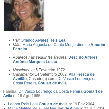
Pai:
Orlando Alvarez
Reis Leal
Mãe:
Maria Augusta do Canto Monjardino de
Amorim
Ferreira
Aparece nas seguintes árvores:
Desc do Alferes
António Marques Leitão
Nascimento:
5 Fevereiro 1972
Casamento:
14 Setembro 2002;
Vila Fresca de
Azeitão
; Casado(a) com=
Dr.
Vasco Lourenço da
Costa Pereira
Goulart de Avila
Familia:
Dr.
Vasco Lourenço da Costa Pereira
Goulart de
Avila
n: 19 Ago 1965
Leonor Reis Leal
Goulart de Avila
n: 19 Fev 2004
Maria Matilde Reis Leal
Goulart de Avila
n: 21 Jun 2010