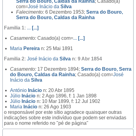
Serra do Bouro, Caldas da Rainha
; Casado(a)
com=
José Inácio da
Silva
Falecimento:
6 Dezembro 1953;
Serra do Bouro,
Serra do Bouro, Caldas da Rainha
Familia 1:
...
[...]
Casamento:
Casado(a) com=
...
[...]
Maria
Pereira
n: 25 Mai 1891
Familia 2:
José Inácio da
Silva
n: 9 Abr 1854
Casamento:
17 Dezembro 1894;
Serra do Bouro, Serra
do Bouro, Caldas da Rainha
; Casado(a) com=
José
Inácio da
Silva
António
Inácio
n: 20 Abr 1895
Júlio
Inácio
n: 2 Ago 1896, f: 1 Jan 1898
Júlio
Inácio
n: 10 Mar 1899, f: 12 Jul 1902
Maria
Inácio
n: 26 Ago 1903
o responsável por este sítio agradece quaisquer outras
indicações sobre este indivíduo que podem ser enviadas
para o nome referido no "pé de página"