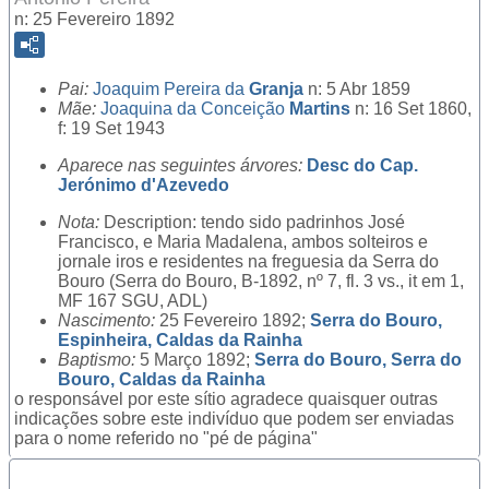
n: 25 Fevereiro 1892
Pai:
Joaquim Pereira da
Granja
n: 5 Abr 1859
Mãe:
Joaquina da Conceição
Martins
n: 16 Set 1860,
f: 19 Set 1943
Aparece nas seguintes árvores:
Desc do Cap.
Jerónimo d'Azevedo
Nota:
Description: tendo sido padrinhos José
Francisco, e Maria Madalena, ambos solteiros e
jornale iros e residentes na freguesia da Serra do
Bouro (Serra do Bouro, B-1892, nº 7, fl. 3 vs., it em 1,
MF 167 SGU, ADL)
Nascimento:
25 Fevereiro 1892;
Serra do Bouro,
Espinheira, Caldas da Rainha
Baptismo:
5 Março 1892;
Serra do Bouro, Serra do
Bouro, Caldas da Rainha
o responsável por este sítio agradece quaisquer outras
indicações sobre este indivíduo que podem ser enviadas
para o nome referido no "pé de página"