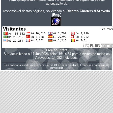
autorização do
responsável destas páginas, solicitando a:
Ricardo Charters d'Azevedo
(Eng.)
Free counters
Site actualizado a 17 Jun 2026 pelas 16:14:34 para a Arvore de todos os
Azevedos; 14 952 indivíduos
Esta página foi criada com
Second Site
v8.04 de
John Cardinal
. | Baseado no design de
growldesign