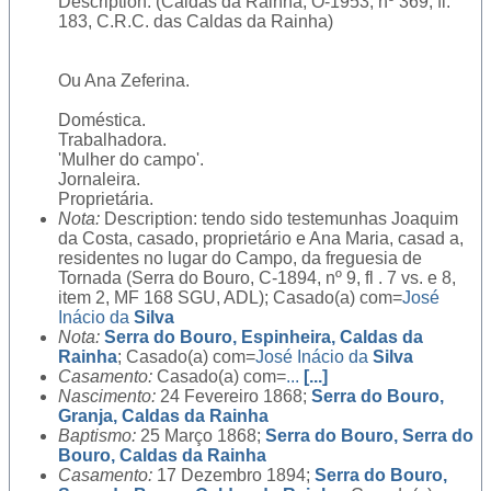
Description: (Caldas da Rainha, O-1953, nº 369, fl.
183, C.R.C. das Caldas da Rainha)
Ou Ana Zeferina.
Doméstica.
Trabalhadora.
'Mulher do campo'.
Jornaleira.
Proprietária.
Nota:
Description: tendo sido testemunhas Joaquim
da Costa, casado, proprietário e Ana Maria, casad a,
residentes no lugar do Campo, da freguesia de
Tornada (Serra do Bouro, C-1894, nº 9, fl . 7 vs. e 8,
item 2, MF 168 SGU, ADL); Casado(a) com=
José
Inácio da
Silva
Nota:
Serra do Bouro, Espinheira, Caldas da
Rainha
; Casado(a) com=
José Inácio da
Silva
Casamento:
Casado(a) com=
...
[...]
Nascimento:
24 Fevereiro 1868;
Serra do Bouro,
Granja, Caldas da Rainha
Baptismo:
25 Março 1868;
Serra do Bouro, Serra do
Bouro, Caldas da Rainha
Casamento:
17 Dezembro 1894;
Serra do Bouro,