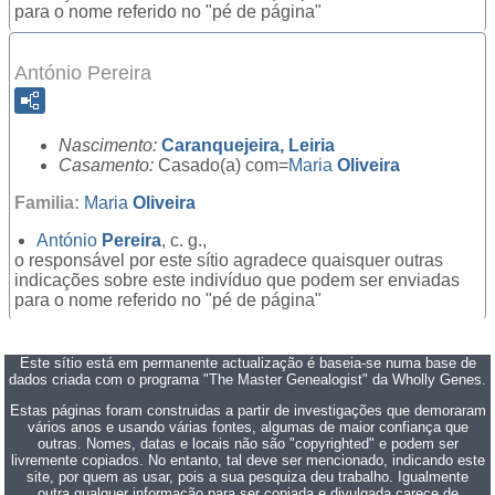
para o nome referido no "pé de página"
António Pereira
Nascimento:
Caranquejeira, Leiria
Casamento:
Casado(a) com=
Maria
Oliveira
Familia:
Maria
Oliveira
António
Pereira
, c. g.,
o responsável por este sítio agradece quaisquer outras
indicações sobre este indivíduo que podem ser enviadas
para o nome referido no "pé de página"
Este sítio está em permanente actualização é baseia-se numa base de
dados criada com o programa "The Master Genealogist" da Wholly Genes.
Estas páginas foram construidas a partir de investigações que demoraram
vários anos e usando várias fontes, algumas de maior confiança que
outras. Nomes, datas e locais não são "copyrighted" e podem ser
livremente copiados. No entanto, tal deve ser mencionado, indicando este
site, por quem as usar, pois a sua pesquiza deu trabalho. Igualmente
outra qualquer informação para ser copiada e divulgada carece de