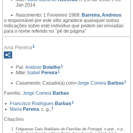
Jan 2014
Nascimento:
1 Fevereiro 1969;
Barreira, Andreus
o responsável por este sítio agradece quaisquer outras
indicações sobre este indivíduo que podem ser enviadas
para o nome referido no "pé de página"
1
Ana Pereira
1
Pai:
António
Botelho
1
Mãe:
Isabel
Pereira
1
Casamento:
Casado(a) com=
Jorge Correia
Barbas
Familia:
Jorge Correia
Barbas
1
Francisco Rodrigues
Barbas
1
Maria
Pereira
, c. g.,
Citações
Felgueiras Gaio
Nobiliario de Famílias de Portugal
, n.pub., n.p.,