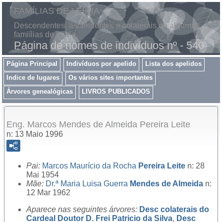
FAMÍLIAS DE LEIRIA
Descendentes, ascendentes e colaterais de algumas
famiílias de Leiria
Página de nomes de indivíduos nº - 540
Página Principal
Indivíduos por apelido
Lista dos apelidos
Indice de lugares
Os vários sites importantes
Árvores genealógicas
LIVROS PUBLICADOS
Eng. Marcos Mendes de Almeida Pereira Leite
n: 13 Maio 1996
Pai:
Marcos Maurício da Rocha
Pereira Leite
n: 28
Mai 1954
Mãe:
Dr.ª
Maria Luisa Guerra
Mendes de Almeida
n:
12 Mar 1962
Aparece nas seguintes árvores:
Desc colaterais do
Cardeal Doutor D. Frei Patricio da Silva
,
Desc