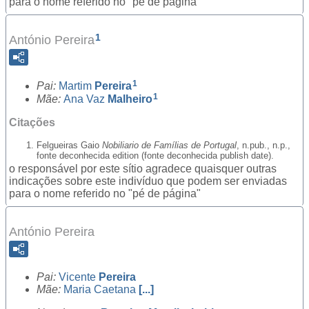
para o nome referido no "pé de página"
1
António Pereira
1
Pai:
Martim
Pereira
1
Mãe:
Ana Vaz
Malheiro
Citações
Felgueiras Gaio
Nobiliario de Famílias de Portugal
, n.pub., n.p.,
fonte deconhecida edition (fonte deconhecida publish date).
o responsável por este sítio agradece quaisquer outras
indicações sobre este indivíduo que podem ser enviadas
para o nome referido no "pé de página"
António Pereira
Pai:
Vicente
Pereira
Mãe:
Maria Caetana
[...]