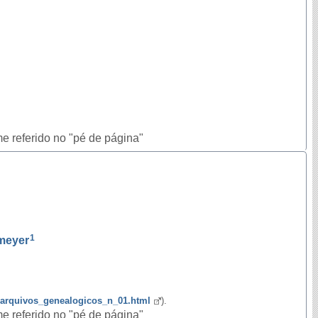
e referido no "pé de página"
1
meyer
r/arquivos_genealogicos_n_01.html
).
e referido no "pé de página"