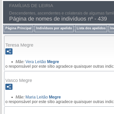
FAMÍLIAS DE LEIRIA
Descendentes, ascendentes e colaterais de algumas famiíl
Página de nomes de indivíduos nº - 439
Página Principal
Indivíduos por apelido
Lista dos apelidos
In
Teresa Megre
Mãe:
Vera Leitão
Megre
o responsável por este sítio agradece quaisquer outras ind
Vasco Megre
Mãe:
Maria Leitão
Megre
o responsável por este sítio agradece quaisquer outras ind