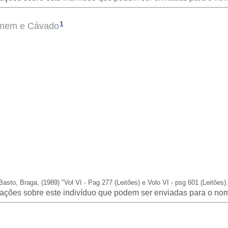
1
ommem e Cávado
Basto, Braga, (1989) "Vol VI - Pag 277 (Leitões) e Volo VI - psg 601 (Leitões).
icações sobre este indivíduo que podem ser enviadas para o nom