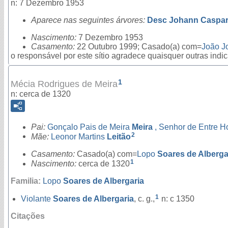
n: 7 Dezembro 1953
Aparece nas seguintes árvores:
Desc Johann Caspar 
Nascimento:
7 Dezembro 1953
Casamento:
22 Outubro 1999; Casado(a) com=
João J
o responsável por este sítio agradece quaisquer outras ind
1
Mécia Rodrigues de Meira
n: cerca de 1320
Pai:
Gonçalo Pais de Meira
Meira
, Senhor de Entre
2
Mãe:
Leonor Martins
Leitão
Casamento:
Casado(a) com=
Lopo
Soares de Alberga
1
Nascimento:
cerca de 1320
Familia:
Lopo
Soares de Albergaria
1
Violante
Soares de Albergaria
, c. g.,
n: c 1350
Citações