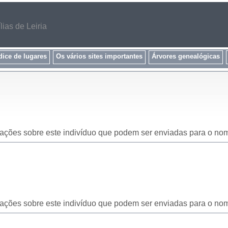
ias de Leiria
dice de lugares
Os vários sites importantes
Árvores genealógicas
icações sobre este indivíduo que podem ser enviadas para o nom
icações sobre este indivíduo que podem ser enviadas para o nom