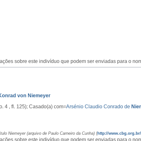
icações sobre este indivíduo que podem ser enviadas para o nom
Konrad von Niemeyer
to. 4 , fl. 125); Casado(a) com=
Arsénio Claudio Conrado de
Nie
título Niemeyer (arquivo de Paulo Carneiro da Cunha)
(
http://www.cbg.org.b
icações sobre este indivíduo que podem ser enviadas para o nom