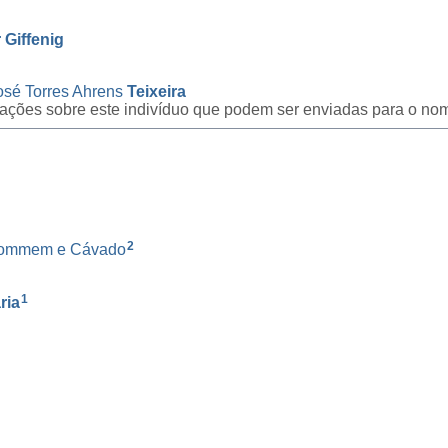
Giffenig
osé Torres Ahrens
Teixeira
icações sobre este indivíduo que podem ser enviadas para o nom
2
 Hommem e Cávado
1
ria