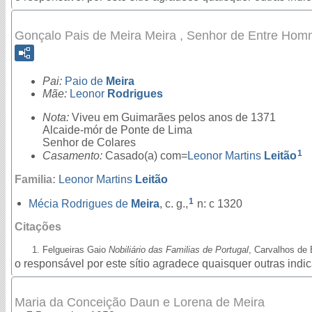
Gonçalo Pais de Meira Meira , Senhor de Entre H
Pai:
Paio de
Meira
Mãe:
Leonor
Rodrigues
Nota:
Viveu em Guimarães pelos anos de 1371
Alcaide-mór de Ponte de Lima
Senhor de Colares
1
Casamento:
Casado(a) com=
Leonor Martins
Leitão
Familia:
Leonor Martins
Leitão
1
Mécia Rodrigues de
Meira
, c. g.,
n: c 1320
Citações
Felgueiras Gaio
Nobiliário das Familias de Portugal
, Carvalhos de 
o responsável por este sítio agradece quaisquer outras ind
Maria da Conceição Daun e Lorena de Meira