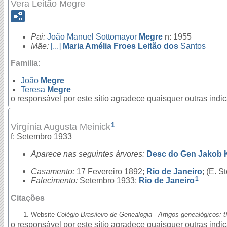
Vera Leitão Megre
Pai:
João Manuel Sottomayor
Megre
n: 1955
Mãe:
[...]
Maria Amélia Froes Leitão dos
Santos
Familia:
João
Megre
Teresa
Megre
o responsável por este sítio agradece quaisquer outras ind
1
Virgínia Augusta Meinick
f: Setembro 1933
Aparece nas seguintes árvores:
Desc do Gen Jakob 
Casamento:
17 Fevereiro 1892;
Rio de Janeiro
; (E. S
1
Falecimento:
Setembro 1933;
Rio de Janeiro
Citações
Website
Colégio Brasileiro de Genealogia - Artigos genealógicos: 
o responsável por este sítio agradece quaisquer outras ind