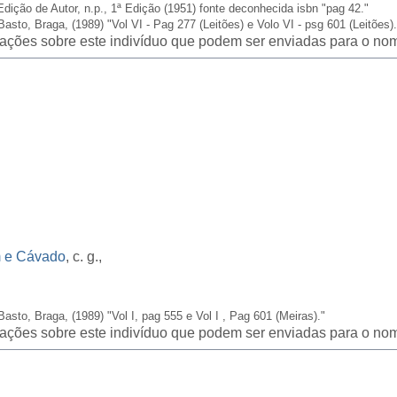
Edição de Autor, n.p., 1ª Edição (1951) fonte deconhecida isbn "pag 42."
Basto, Braga, (1989) "Vol VI - Pag 277 (Leitões) e Volo VI - psg 601 (Leitões).
icações sobre este indivíduo que podem ser enviadas para o nom
m e Cávado
, c. g.,
Basto, Braga, (1989) "Vol I, pag 555 e Vol I , Pag 601 (Meiras)."
icações sobre este indivíduo que podem ser enviadas para o nom