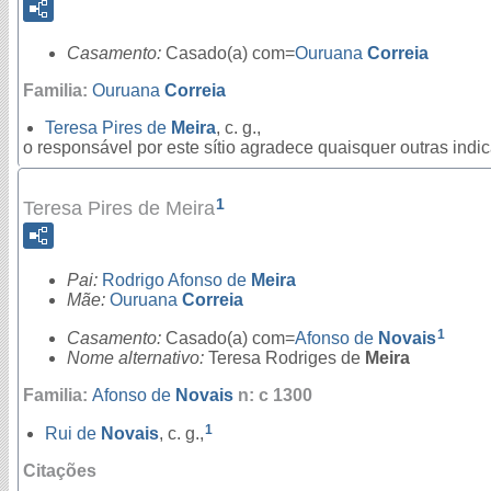
Casamento:
Casado(a) com=
Ouruana
Correia
Familia:
Ouruana
Correia
Teresa Pires de
Meira
, c. g.,
o responsável por este sítio agradece quaisquer outras ind
1
Teresa Pires de Meira
Pai:
Rodrigo Afonso de
Meira
Mãe:
Ouruana
Correia
1
Casamento:
Casado(a) com=
Afonso de
Novais
Nome alternativo:
Teresa Rodriges de
Meira
Familia:
Afonso de
Novais
n: c 1300
1
Rui de
Novais
, c. g.,
Citações